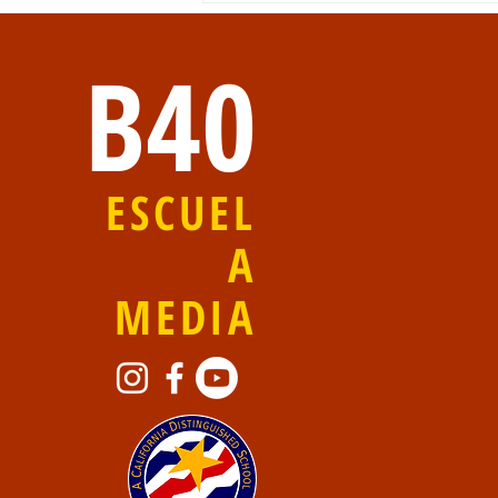
B40
ESCUEL
B40 Boletín Beeline-26 de
A
mayo, 2026
MEDIA