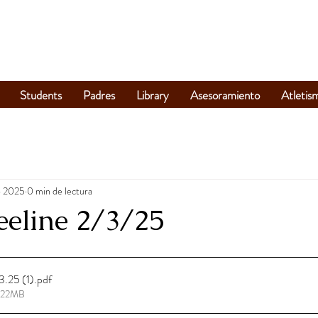
Students
Padres
Library
Asesoramiento
Atletis
b 2025
0 min de lectura
eeline 2/3/25
3.25 (1)
.pdf
4.22MB