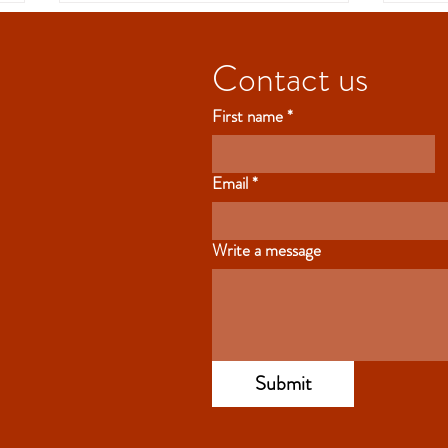
Contact us
First name
*
Email
*
B40 Boletín Beeline-18 de
B40 
mayo, 2026
mayo
Write a message
Submit